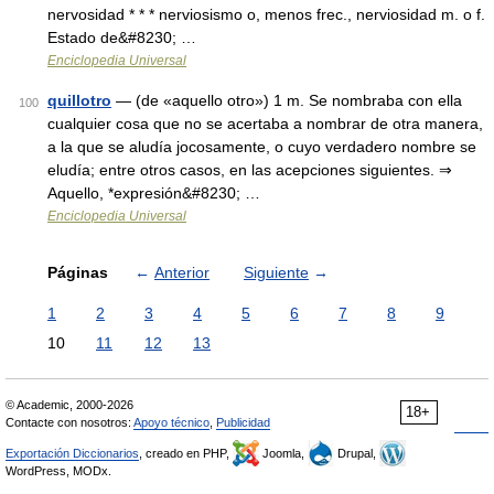
nervosidad * * * nerviosismo o, menos frec., nerviosidad m. o f.
Estado de&#8230; …
Enciclopedia Universal
quillotro
— (de «aquello otro») 1 m. Se nombraba con ella
100
cualquier cosa que no se acertaba a nombrar de otra manera,
a la que se aludía jocosamente, o cuyo verdadero nombre se
eludía; entre otros casos, en las acepciones siguientes. ⇒
Aquello, *expresión&#8230; …
Enciclopedia Universal
Páginas
←
Anterior
Siguiente
→
1
2
3
4
5
6
7
8
9
10
11
12
13
© Academic, 2000-2026
18+
Contacte con nosotros:
Apoyo técnico
,
Publicidad
Exportación Diccionarios
, creado en PHP,
Joomla,
Drupal,
WordPress, MODx.