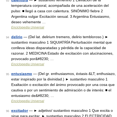
calentura
— ► sustantivo femenino 1 Elevación de la
93
temperatura corporal, acompañada de una aceleración del
pulso: ■ llegó a casa con calentura. SINÓNIMO fiebre 2
Argentina vulgar Excitación sexual. 3 Argentina Entusiasmo,
deseo vehemente …
Enciclopedia Universal
delirio
— (Del lat. delirium tremens, delirio tembloroso.) ►
94
sustantivo masculino 1 SIQUIATRÍA Perturbación mental que
conlleva ideas disparatadas y pérdida de la capacidad de
razonar. 2 MEDICINA Estado de excitación con alucinaciones,
provocado por&#8230; …
Enciclopedia Universal
entusiasmo
— (Del gr. enthusiasmos, éxtasis &LT; enthusiazo,
95
estar inspirado por la divinidad.) ► sustantivo masculino 1
Exaltación o excitación del ánimo provocado por una cosa que
cautiva o por un sentimiento de admiración o de interés: ■ el
entusiasmo de&#8230; …
Enciclopedia Universal
excitador
— ► adjetivo/ sustantivo masculino 1 Que excita o
96
sirve para excitar. ► sustantivo masculino 2 ELECTRICIDAD