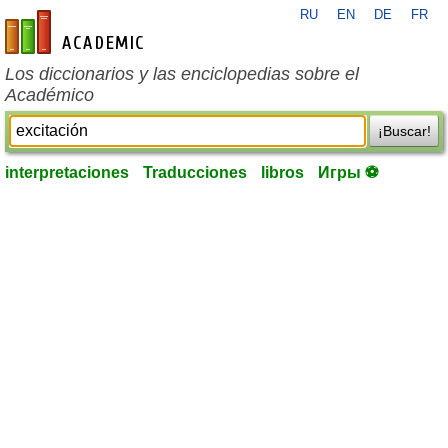
RU
EN
DE
FR
es-academic.com
Los diccionarios y las enciclopedias sobre el
Académico
¡Buscar!
interpretaciones
Traducciones
libros
Игры ⚽