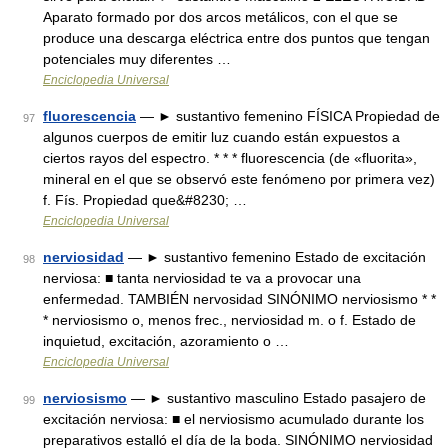
Aparato formado por dos arcos metálicos, con el que se
produce una descarga eléctrica entre dos puntos que tengan
potenciales muy diferentes …
Enciclopedia Universal
fluorescencia
— ► sustantivo femenino FÍSICA Propiedad de
97
algunos cuerpos de emitir luz cuando están expuestos a
ciertos rayos del espectro. * * * fluorescencia (de «fluorita»,
mineral en el que se observó este fenómeno por primera vez)
f. Fís. Propiedad que&#8230; …
Enciclopedia Universal
nerviosidad
— ► sustantivo femenino Estado de excitación
98
nerviosa: ■ tanta nerviosidad te va a provocar una
enfermedad. TAMBIÉN nervosidad SINÓNIMO nerviosismo * *
* nerviosismo o, menos frec., nerviosidad m. o f. Estado de
inquietud, excitación, azoramiento o …
Enciclopedia Universal
nerviosismo
— ► sustantivo masculino Estado pasajero de
99
excitación nerviosa: ■ el nerviosismo acumulado durante los
preparativos estalló el día de la boda. SINÓNIMO nerviosidad